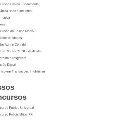
lusão Ensino Fundamental
nica Básica Industrial
rmática
omas
lusão do Ensino Médio
ador de Idosos
liar Adm e Contábil
ENEM - PROUNI - Vestibular
rrista e resgatista
usão Digital
ico em Transações Imobiliárias
ssos
ncursos
urso Público Universal
urso Polícia Militar PR