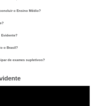
concluir o Ensino Médio?
os?
o Evidente?
do o Brasil?
cipar de exames supletivos?
vidente