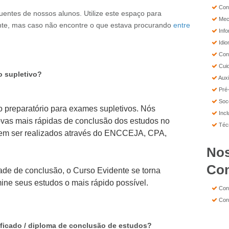
Conc
entes de nossos alunos. Utilize este espaço para
Mecâ
ente, mas caso não encontre o que estava procurando
entre
Info
Idi
Conc
Cuid
o supletivo?
Auxi
Pré-
Soco
 preparatório para exames supletivos. Nós
Incl
ovas mais rápidas de conclusão dos estudos no
Técn
em ser realizados através do ENCCEJA, CPA,
No
Co
de de conclusão, o Curso Evidente se torna
mine seus estudos o mais rápido possível.
Conc
Conc
ificado / diploma de conclusão de estudos?