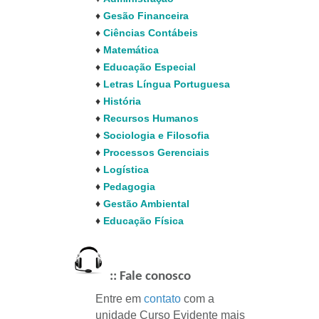
♦
Gesão Financeira
♦
Ciências Contábeis
♦
Matemática
♦
Educação Especial
♦
Letras Língua Portuguesa
♦
História
♦
Recursos Humanos
♦
Sociologia e
Filosofia
♦
Processos Gerenciais
×
♦
Logística
♦
Pedagogia
Atendimento rápido via
♦
Gestão Ambiental
WhatsApp!
♦
Educação Física
:: Fale conosco
Entre em
contato
com a
unidade Curso Evidente mais