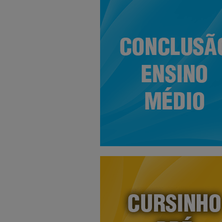
Ensino Médio
Preparatório para Exames Supletivos d
Ensino Médio