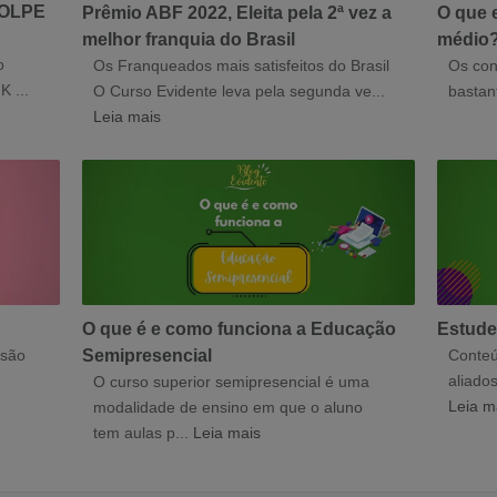
GOLPE
Prêmio ABF 2022, Eleita pela 2ª vez a
O que 
melhor franquia do Brasil
médio
o
Os Franqueados mais satisfeitos do Brasil
Os con
K ...
O Curso Evidente leva pela segunda ve...
bastant
Leia mais
O que é e como funciona a Educação
Estude
usão
Semipresencial
Conteú
aliado
O curso superior semipresencial é uma
Leia m
modalidade de ensino em que o aluno
tem aulas p...
Leia mais