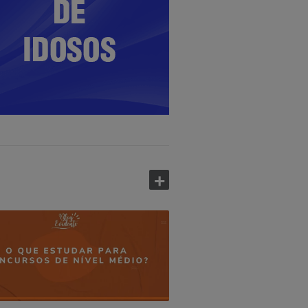
ersas empresas
+
uidador de
dosos
+
ma-se que em 2030 a população idosa
 de 41,5 milhões de pessoas. Prepare-
para esse mercado agora mesmo!
+