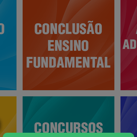
Ensino
A
Fundamental
A
o
Preparatório para Exames Supletivos do
Curs
Ensino Fundamental
pess