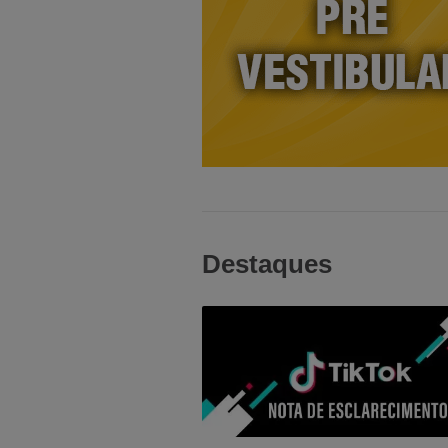
+
Pré Vestibular
Um curso preparatório que vai direto ao
Destaques
ponto! Aqui você só aprende matérias 
caem nas provas!
+