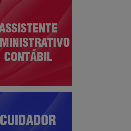
ssistente
dministrativo
o Profissionalizante para formação de
oas capacitadas para atuar nas mais