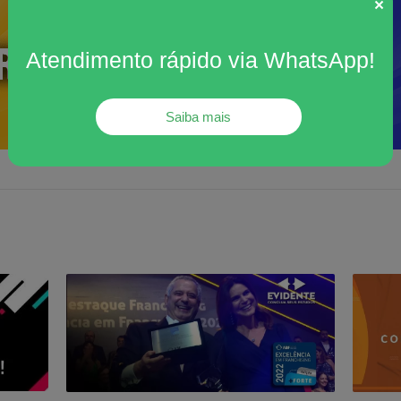
×
div
+
Atendimento rápido via WhatsApp!
Concursos
C
Públicos
I
que
Em um único preparatório você verá as
Esti
matérias que caem na maioria do
será
concursos de nível médio. Esse é o "Beabá"
se 
dos concursos"
+