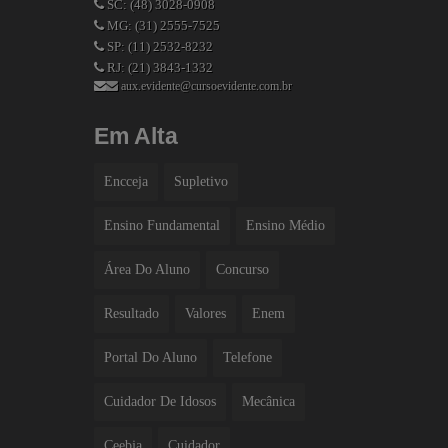
SC: (48) 3028-0908
MG: (31) 2555-7525
SP: (11) 2532-8232
RJ: (21) 3843-1332
aux.evidente@cursoevidente.com.br
Em Alta
Encceja
Supletivo
Ensino Fundamental
Ensino Médio
Área Do Aluno
Concurso
Resultado
Valores
Enem
Portal Do Aluno
Telefone
Cuidador De Idosos
Mecânica
Ceebja
Cuidador